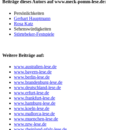
Beiträge dieses Autors auf www.meck-pomm-lese.de:
Persönlichkeiten
Gerhart Hauptmann
Rosa Katz
Sehenswürdigkeiten
Störtebeker-Festspiele
Weitere Beiträge auf:
www.australien-lese.de
www.bayern-lese.de
www.berlin-lese.de
www.brandenburg-lese.de
www.deutschland-lese.de
www.erfurt-lese.de
www.frankfurt-lese.de
www.hamburg-lese.de
www.koeln-lese.de
www.mallorca-lese.de
www.muenchen-lese.de
www.nrw-lese.de
www.rheinland-pfalz-lese.de