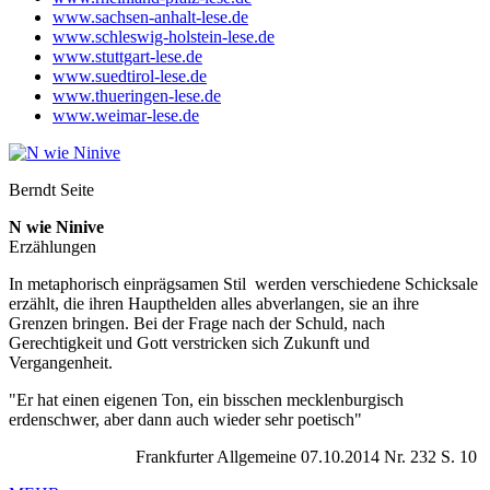
www.sachsen-anhalt-lese.de
www.schleswig-holstein-lese.de
www.stuttgart-lese.de
www.suedtirol-lese.de
www.thueringen-lese.de
www.weimar-lese.de
Berndt Seite
N wie Ninive
Erzählungen
In metaphorisch einprägsamen Stil werden verschiedene Schicksale
erzählt, die ihren Haupthelden alles abverlangen, sie an ihre
Grenzen bringen. Bei der Frage nach der Schuld, nach
Gerechtigkeit und Gott verstricken sich Zukunft und
Vergangenheit.
"Er hat einen eigenen Ton, ein bisschen mecklenburgisch
erdenschwer, aber dann auch wieder sehr poetisch"
Frankfurter Allgemeine 07.10.2014 Nr. 232 S. 10