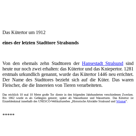
Das Kütertor um 1912
eines der letzten Stadttore Stralsunds
Von den ehemals zehn Stadttoren der
Hansestadt Stralsund
sind
heute nur noch zwei erhalten: das Kütertor und das Kniepertor. 1281
erstmals urkundlich genannt, wurde das Kütertor 1446 neu errichtet.
Der Name des Stadttores bezieht sich auf die Küter. Das waren
Fleischer, die die Innereien von Tieren verarbeiteten.
Das reichlich 10 mal 10 Meter große Tor diente in den folgenden Jahrhunderten verschiedenen Zwecken.
Bis 1862 wurde es als Gefängnis genutzt; später als Wasserkunst und Wasserturm. Das Kütertor ist
Einzeldenkmal innerhalb des UNESCO-Weltkulturerbes „Historische Altstädte Stralsund und
Wismar
".
*****