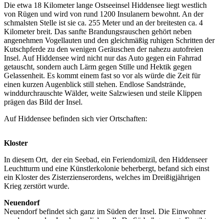
Die etwa 18 Kilometer lange Ostseeinsel Hiddensee liegt westlich
von Rügen und wird von rund 1200 Insulanern bewohnt. An der
schmalsten Stelle ist sie ca. 255 Meter und an der breitesten ca. 4
Kilometer breit. Das sanfte Brandungsrauschen gehört neben
angenehmen Vogellauten und den gleichmäßig ruhigen Schritten der
Kutschpferde zu den wenigen Geräuschen der nahezu autofreien
Insel. Auf Hiddensee wird nicht nur das Auto gegen ein Fahrrad
getauscht, sondern auch Lärm gegen Stille und Hektik gegen
Gelassenheit. Es kommt einem fast so vor als würde die Zeit für
einen kurzen Augenblick still stehen. Endlose Sandstrände,
winddurchrauschte Wälder, weite Salzwiesen und steile Klippen
prägen das Bild der Insel.
Auf Hiddensee befinden sich vier Ortschaften:
Kloster
In diesem Ort, der ein Seebad, ein Feriendomizil, den Hiddenseer
Leuchtturm und eine Künstlerkolonie beherbergt, befand sich einst
ein Kloster des Zisterzienserordens, welches im Dreißigjährigen
Krieg zerstört wurde.
Neuendorf
Neuendorf befindet sich ganz im Süden der Insel. Die Einwohner