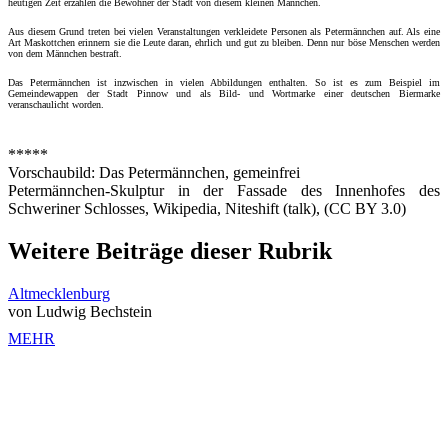
heutigen Zeit erzählen die Bewohner der Stadt von diesem kleinen Männchen.
Aus diesem Grund treten bei vielen Veranstaltungen verkleidete Personen als Petermännchen auf. Als eine
Art Maskottchen erinnern sie die Leute daran, ehrlich und gut zu bleiben. Denn nur böse Menschen werden
von dem Männchen bestraft.
Das Petermännchen ist inzwischen in vielen Abbildungen enthalten. So ist es zum Beispiel im
Gemeindewappen der Stadt Pinnow und als Bild- und Wortmarke einer deutschen Biermarke
veranschaulicht worden.
*****
Vorschaubild: Das Petermännchen, gemeinfrei
Petermännchen-Skulptur in der Fassade des Innenhofes des
Schweriner Schlosses, Wikipedia, Niteshift (talk), (CC BY 3.0)
Weitere Beiträge dieser Rubrik
Altmecklenburg
von Ludwig Bechstein
MEHR