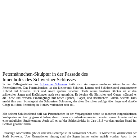
Petermännchen-Skulptur in der Fassade des
Innenhofes des Schweriner Schlosses
In den Kellergewölben des
Schweriner Schlosses
treibt sich ein sagenumwobenes Wesen herum, das
Petermännchen. Das Petermännchen ist ein kleiner mit Schwert, Laterne und Schlüsselbund ausgestatteter
Kobold mit finsteren Blick und einem spitzen Federhut. Trotz seines finsteren Blickes ist er den
zahlreichen Sagen und Erzählungen nach sehr gutmütig. Er belohnt die Ehrlichen und Guten, während er
die Diebe und fremden Eindringlinge mit bösen Späßen, Plagen, und nächtlichem Poltern bestraft. Dies
macht ihm zum Schutzgeist des Schweriner Schlosses, das alten Berichten zufolge über lange und dunkle
Gänge mit dem Petersberg in Pinnow verbunden sein soll.
Mit seinem Schlüsselbund soll das Petermänchen in der Vergangenheit schon so manchen eingeschlafenen
Wachposten rechtzeitig geweckt haben, damit dieser vor näherkommenden Feinden warnen konnte und so
einer möglichen Strafe entging. Auch soll es auf der Schlossbrücke im Jahr 1913 vor dem großen Brand im
Schloss gewarnt haben.
Unzählige Geschichten gibt es über den Schutzgeist im Schweriner Schloss. Er wurde zum Wahrzeichen der
Stadt Schwerin. Über Generationen hinweg sind die Sagen immer weiter erzählt worden. Auch in der