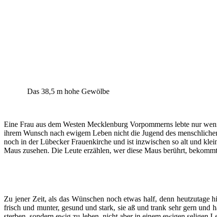
Das 38,5 m hohe Gewölbe
Eine Frau aus dem Westen Mecklenburg Vorpommerns lebte nur wenige 
ihrem Wunsch nach ewigem Leben nicht die Jugend des menschlichen Kö
noch in der Lübecker Frauenkirche und ist inzwischen so alt und klei
Maus zusehen. Die Leute erzählen, wer diese Maus berührt, bekommt
Zu jener Zeit, als das Wünschen noch etwas half, denn heutzutage 
frisch und munter, gesund und stark, sie aß und trank sehr gern und h
sterben, sondern ewig zu leben, nicht aber in einem ewigen selige