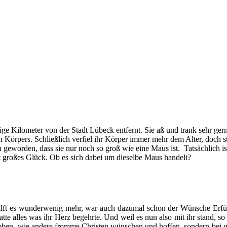
Kilometer von der Stadt Lübeck entfernt. Sie aß und trank sehr gern
rpers. Schließlich verfiel ihr Körper immer mehr dem Alter, doch star
n geworden, dass sie nur noch so groß wie eine Maus ist. Tatsächlich i
 großes Glück. Ob es sich dabei um dieselbe Maus handelt?
hilft es wunderwenig mehr, war auch dazumal schon der Wünsche Erfüll
atte alles was ihr Herz begehrte. Und weil es nun also mit ihr stand, s
n Leben, wie andere fromme Christen wünschen und hoffen, sondern be