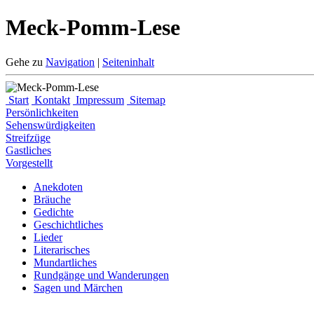
Meck-Pomm-Lese
Gehe zu
Navigation
|
Seiteninhalt
Start
Kontakt
Impressum
Sitemap
Persönlichkeiten
Sehenswürdigkeiten
Streifzüge
Gastliches
Vorgestellt
Anekdoten
Bräuche
Gedichte
Geschichtliches
Lieder
Literarisches
Mundartliches
Rundgänge und Wanderungen
Sagen und Märchen