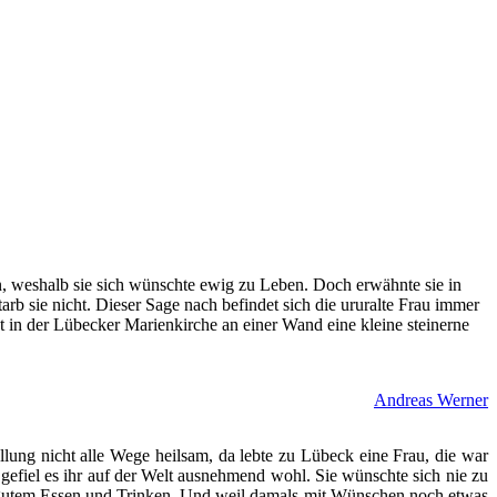
, weshalb sie sich wünschte ewig zu Leben. Doch erwähnte sie in
b sie nicht. Dieser Sage nach befindet sich die ururalte Frau immer
st in der Lübecker Marienkirche an einer Wand eine kleine steinerne
Andreas Werner
ung nicht alle Wege heilsam, da lebte zu Lübeck eine Frau, die war
o gefiel es ihr auf der Welt ausnehmend wohl. Sie wünschte sich nie zu
i gutem Essen und Trinken. Und weil damals mit Wünschen noch etwas