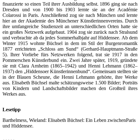
finanzierte so einen Teil ihrer Ausbildung selbst. 1896 ging sie nach
Dresden und von 1900 bis 1903 lernte sie an der Académie
Colarossi in Paris. Anschließend zog sie nach München und lernte
hier an der Akademie des Münchener Künstlerinnenvereins. Durch
ihre umfangreiche Studienzeit an unterschiedlichen Orten hatte sie
ein großes Netzwerk aufgebaut. 1904 zog sie zurück nach Stralsund
und verbrachte ab da jedes Sommerhalbjahr auf Hiddensee. Ab dem
Winter 1915 wohnte Büchsel in dem im Stil der Burgenromantik
1877 errichteten „Schloss am Sund“ (Gerhard-Hauptmann-Straße
5). Ihrer Vorliebe fürs Netzwerken folgend, trat sie 1917 in den
Pommerschen Künstlerbund ein. Zwei Jahre später, 1919, gründete
sie mit Clara Arnheim (1865–1942) und Henni Lehmann (1862–
1937) den „Hiddensoer Künstlerinnenbund“. Gemeinsam stellten sie
in der Blauen Scheune, die Henni Lehmann gehörte, ihre Werke
aus. Elisabeth Büchsel malte schätzungsweise 1.500 Bilder; Porträts
von Kindern und Landschaftsbilder machen den Großteil ihres
Werkes aus.
Lesetipp
Barthelmess, Wieland: Elisabeth Büchsel: Ein Leben zwischenParis
und Hiddensee.