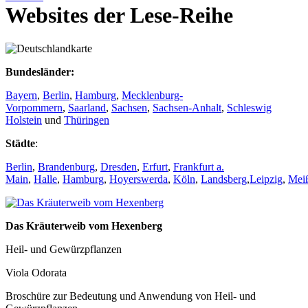
Websites der Lese-Reihe
Bundesländer:
Bayern
,
Berlin
,
Hamburg
,
Mecklenburg-
Vorpommern
,
Saarland
,
Sachsen
,
Sachsen-Anhalt
,
Schleswig
Holstein
und
Thüringen
Städte
:
Berlin
,
Brandenburg
,
Dresden
,
Erfurt
,
Frankfurt a.
Main
,
Halle
,
Hamburg
,
Hoyerswerda
,
Köln
,
Landsberg
,
Leipzig
,
Mei
Das Kräuterweib vom Hexenberg
Heil- und Gewürzpflanzen
Viola Odorata
Broschüre zur Bedeutung und Anwendung von Heil- und