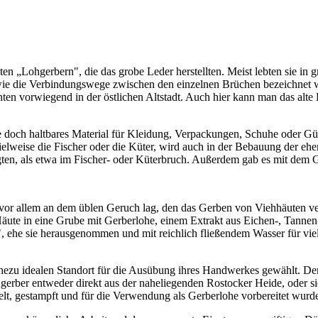
„Lohgerbern", die das grobe Leder herstellten. Meist lebten sie in g
wie die Verbindungswege zwischen den einzelnen Brüchen bezeichnet w
hnten vorwiegend in der östlichen Altstadt. Auch hier kann man das al
ie doch haltbares Material für Kleidung, Verpackungen, Schuhe oder Gür
pielweise die Fischer oder die Küter, wird auch in der Bebauung der e
en, als etwa im Fischer- oder Küterbruch. Außerdem gab es mit dem Ge
 vor allem an dem üblen Geruch lag, den das Gerben von Viehhäuten ve
 Häute in eine Grube mit Gerberlohe, einem Extrakt aus Eichen-, Tanne
en", ehe sie herausgenommen und mit reichlich fließendem Wasser für 
hezu idealen Standort für die Ausübung ihres Handwerkes gewählt. De
gerber entweder direkt aus der naheliegenden Rostocker Heide, oder 
lt, gestampft und für die Verwendung als Gerberlohe vorbereitet wurde