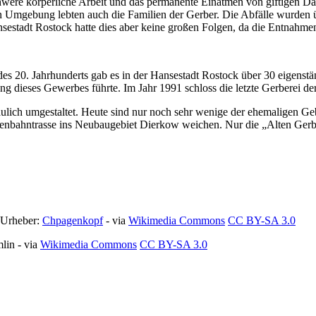
schwere körperliche Arbeit und das permanente Einatmen von giftigen D
en Umgebung lebten auch die Familien der Gerber. Die Abfälle wurden 
sestadt Rostock hatte dies aber keine großen Folgen, da die Entnahmen
 des 20. Jahrhunderts gab es in der Hansestadt Rostock über 30 eigenst
ang dieses Gewerbes führte. Im Jahr 1991 schloss die letzte Gerberei de
aulich umgestaltet. Heute sind nur noch sehr wenige der ehemaligen 
ßenbahntrasse ins Neubaugebiet Dierkow weichen. Nur die „Alten Gerber
 Urheber:
Chpagenkopf
- via
Wikimedia Commons
CC BY-SA 3.0
lin - via
Wikimedia Commons
CC BY-SA 3.0