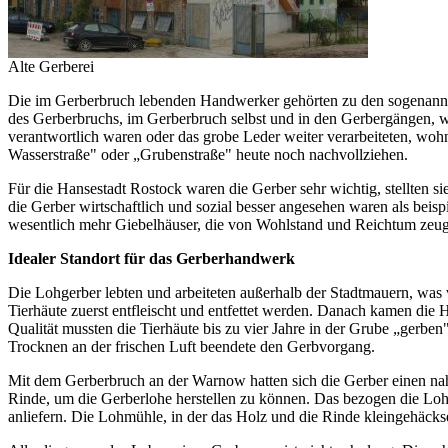
Alte Gerberei
Die im Gerberbruch lebenden Handwerker gehörten zu den sogenannten 
des Gerberbruchs, im Gerberbruch selbst und in den Gerbergängen, 
verantwortlich waren oder das grobe Leder weiter verarbeiteten, wo
Wasserstraße" oder „Grubenstraße" heute noch nachvollziehen.
Für die Hansestadt Rostock waren die Gerber sehr wichtig, stellten s
die Gerber wirtschaftlich und sozial besser angesehen waren als beis
wesentlich mehr Giebelhäuser, die von Wohlstand und Reichtum zeugt
Idealer Standort für das Gerberhandwerk
Die Lohgerber lebten und arbeiteten außerhalb der Stadtmauern, was
Tierhäute zuerst entfleischt und entfettet werden. Danach kamen die
Qualität mussten die Tierhäute bis zu vier Jahre in der Grube „gerb
Trocknen an der frischen Luft beendete den Gerbvorgang.
Mit dem Gerberbruch an der Warnow hatten sich die Gerber einen na
Rinde, um die Gerberlohe herstellen zu können. Das bezogen die Loh
anliefern. Die Lohmühle, in der das Holz und die Rinde kleingehäckse