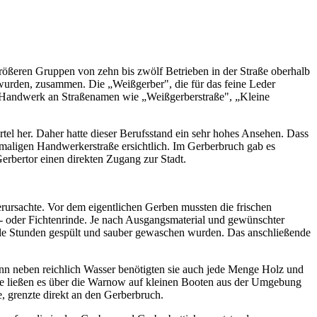
rößeren Gruppen von zehn bis zwölf Betrieben in der Straße oberhalb
urden, zusammen. Die „Weißgerber", die für das feine Leder
te Handwerk an Straßenamen wie „Weißgerberstraße", „Kleine
tel her. Daher hatte dieser Berufsstand ein sehr hohes Ansehen. Dass
hemaligen Handwerkerstraße ersichtlich. Im Gerberbruch gab es
rbertor einen direkten Zugang zur Stadt.
rursachte. Vor dem eigentlichen Gerben mussten die frischen
n- oder Fichtenrinde. Je nach Ausgangsmaterial und gewünschter
viele Stunden gespült und sauber gewaschen wurden. Das anschließende
nn neben reichlich Wasser benötigten sie auch jede Menge Holz und
sie ließen es über die Warnow auf kleinen Booten aus der Umgebung
, grenzte direkt an den Gerberbruch.