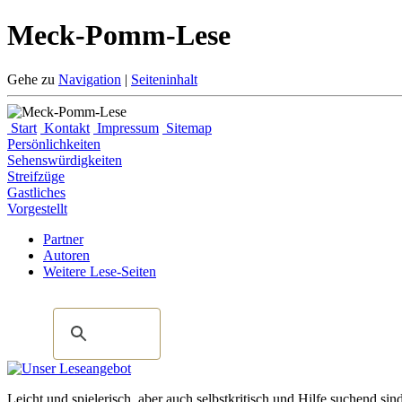
Meck-Pomm-Lese
Gehe zu
Navigation
|
Seiteninhalt
Start
Kontakt
Impressum
Sitemap
Persönlichkeiten
Sehenswürdigkeiten
Streifzüge
Gastliches
Vorgestellt
Partner
Autoren
Weitere Lese-Seiten
Leicht und spielerisch, aber auch selbstkritisch und Hilfe suchend s