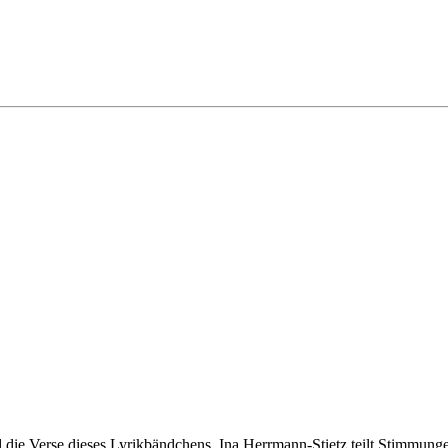
ind die Verse dieses Lyrikbändchens. Ina Herrmann-Stietz teilt Stimmu