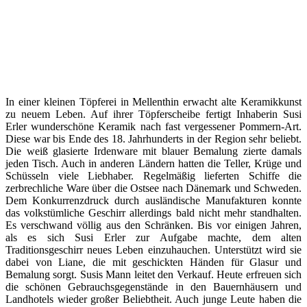
In einer kleinen Töpferei in Mellenthin erwacht alte Keramikkunst
zu neuem Leben. Auf ihrer Töpferscheibe fertigt Inhaberin Susi
Erler wunderschöne Keramik nach fast vergessener Pommern-Art.
Diese war bis Ende des 18. Jahrhunderts in der Region sehr beliebt.
Die weiß glasierte Irdenware mit blauer Bemalung zierte damals
jeden Tisch. Auch in anderen Ländern hatten die Teller, Krüge und
Schüsseln viele Liebhaber. Regelmäßig lieferten Schiffe die
zerbrechliche Ware über die Ostsee nach Dänemark und Schweden.
Dem Konkurrenzdruck durch ausländische Manufakturen konnte
das volkstümliche Geschirr allerdings bald nicht mehr standhalten.
Es verschwand völlig aus den Schränken. Bis vor einigen Jahren,
als es sich Susi Erler zur Aufgabe machte, dem alten
Traditionsgeschirr neues Leben einzuhauchen. Unterstützt wird sie
dabei von Liane, die mit geschickten Händen für Glasur und
Bemalung sorgt. Susis Mann leitet den Verkauf. Heute erfreuen sich
die schönen Gebrauchsgegenstände in den Bauernhäusern und
Landhotels wieder großer Beliebtheit. Auch junge Leute haben die