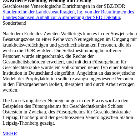
Zwischen Erziehung, Heilung und Zwang
Geschlossene Venerologische Einrichtungen in der SBZ/DDR
Studienreihe der Landesbeauftragten, hg. von der Beauftragten des
Landes Sachsen-Anhalt zur Aufarbeitung der SED-Diktatur
,
Sonderband
Nach dem Ende des Zweiten Weltkriegs kam es in der Sowjetischen
Besatzungszone zu einer Reihe von Neuregelungen im Umgang mit
krankheitsverdächtigen und geschlechtskranken Personen, die bis
weit in die DDR wirkten. Die Selbstbestimmung betroffener
Personen wurde eingeschränkt, die Rechte der
Gesundheitsbehörden erweitert, und mit dem Fürsorgeheim für
Geschlechtskranke wurde ein vollkommen neuer Typ einer totalen
Institution in Deutschland eingeführt. Angelehnt an das sowjetische
Modell der Prophylaktorien sollten zwangseingewiesene Personen
in den Fürsorgeheimen isoliert, therapiert und durch Arbeit erzogen
werden.
Die Umsetzung dieser Neuregelungen in der Praxis wird an den
Beispielen des Fürsorgeheims für Geschlechtskranke Schloss
Osterstein in Zwickau, des Fürsorgeheims für Geschlechtskranke
Leipzig-Thonberg und der geschlossenen Venerologischen Station
Leipzig-Thonberg gezeigt.
MEHR